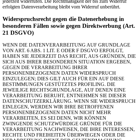
jederzeit widerrufen. Die Rechtmäßigkeit der bis zum Widerruf
erfolgten Datenverarbeitung bleibt vom Widerruf unberührt.
Widerspruchsrecht gegen die Datenerhebung in
besonderen Fällen sowie gegen Direktwerbung (Art.
21 DSGVO)
WENN DIE DATENVERARBEITUNG AUF GRUNDLAGE
VON ART. 6 ABS. 1 LIT. E ODER F DSGVO ERFOLGT,
HABEN SIE JEDERZEIT DAS RECHT, AUS GRÜNDEN, DIE
SICH AUS IHRER BESONDEREN SITUATION ERGEBEN,
GEGEN DIE VERARBEITUNG IHRER
PERSONENBEZOGENEN DATEN WIDERSPRUCH
EINZULEGEN; DIES GILT AUCH FÜR EIN AUF DIESE
BESTIMMUNGEN GESTÜTZTES PROFILING. DIE
JEWEILIGE RECHTSGRUNDLAGE, AUF DENEN EINE
VERARBEITUNG BERUHT, ENTNEHMEN SIE DIESER
DATENSCHUTZERKLÄRUNG. WENN SIE WIDERSPRUCH
EINLEGEN, WERDEN WIR IHRE BETROFFENEN
PERSONENBEZOGENEN DATEN NICHT MEHR
VERARBEITEN, ES SEI DENN, WIR KÖNNEN
ZWINGENDE SCHUTZWÜRDIGE GRÜNDE FÜR DIE
VERARBEITUNG NACHWEISEN, DIE IHRE INTERESSEN,
RECHTE UND FREIHEITEN ÜBERWIEGEN ODER DIE